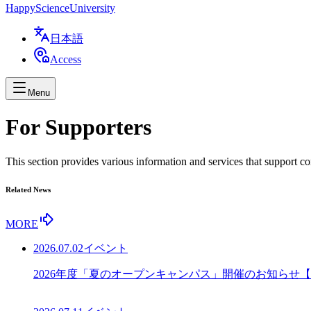
Happy
Science
University
日本語
Access
Menu
For Supporters
This section provides various information and services that support c
Related News
MORE
2026.07.02
イベント
2026年度「夏のオープンキャンパス」開催のお知らせ