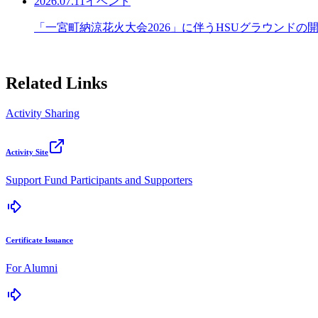
2026.07.11
イベント
「一宮町納涼花火大会2026」に伴うHSUグラウンド
Related Links
Activity Sharing
Activity Site
Support Fund Participants and Supporters
Certificate Issuance
For Alumni