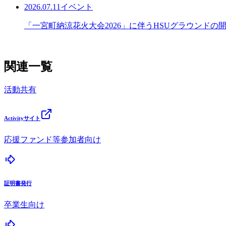
2026.07.11
イベント
「一宮町納涼花火大会2026」に伴うHSUグラウンド
関連一覧
活動共有
Activityサイト
応援ファンド等参加者向け
証明書発行
卒業生向け