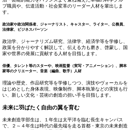
プ職員や、伝道活動・社会変革のリーダー人材を輩出しま
す。
政治家や政治関係者、ジャーナリスト、キャスター、ライター、公務員、
法律家、ビジネスパーソン
政治学、ジャーナリズム研究、法律学、経済学等を学修し、
政策を分かりやすく解説して、伝える力も磨き、啓蒙し、国
家や世界の発展に貢献する人材を目指します。
俳優、タレント等のスターや、映画監督（実写・アニメーション）、脚本
家等のクリエーター、音楽（編曲、歌手）人材
理論や歴史、作品研究等を学修しつつ、演技やヴォーカルを
はじめとした身体表現、映像制作、脚本執筆などの実技も行
い、新しい文化・芸術の創造の担い手を目指します。
未来に羽ばたく自由の翼を育む
未来創造学部生は、１年生は太平洋を臨む長生キャンパス
で、２～４年生は時代の最先端を走る首都・東京の未来創造