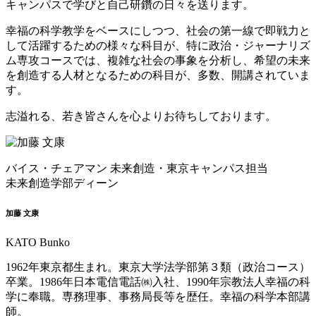
キャンパスで学びと自己研鑽の日々を送ります。
幸福の科学教学をベースにしつつ、社会の第一線で即戦力と
して活躍するための様々な科目が、特に政治・ジャーナリズ
ム専攻コースでは、複雑な社会の事象を分析し、希望の未来
を創造する人材となるための科目が、多数、開講されていま
す。
志溢れる、若き皆さんを心よりお待ちしております。
バイス・チェアマン 未来創造・東京キャンパス担当
未来創造学部ディーン
加藤 文康
KATO Bunko
1962年東京都生まれ。東京大学法学部第３類（政治コース）
卒業。1986年日本電信電話㈱入社、1990年宗教法人幸福の科
学に奉職。専務理事、事務局長等を歴任。幸福の科学本部講
師。