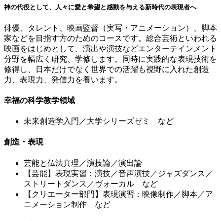
神の代役として、人々に愛と希望と感動を与える新時代の表現者へ
俳優、タレント、映画監督（実写・アニメーション）、脚本
家などを目指す方のためのコースです。総合芸術といわれる
映画をはじめとして、演出や演技などエンターテインメント
分野を幅広く研究、学修します。同時に実践的な表現技術を
修得し、日本だけでなく世界での活躍も視野に入れた創造
力、表現力、発信力を養います。
幸福の科学教学領域
未来創造学入門／大学シリーズゼミ など
創造・表現
芸能と仏法真理／演技論／演出論
【芸能】表現実習：演技／音声演技／ジャズダンス／
ストリートダンス／ヴォーカル など
【クリエーター部門】表現演習：映像制作／脚本／ア
ニメーション制作 など