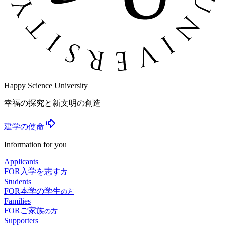
Happy Science University
幸福の探究と新文明の創造
建学の使命
Information for you
Applicants
FOR
入学を志す
方
Students
FOR
本学の学生
の方
Families
FOR
ご家族
の方
Supporters