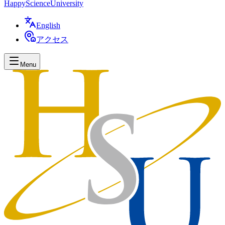
Happy
Science
University
English
アクセス
Menu