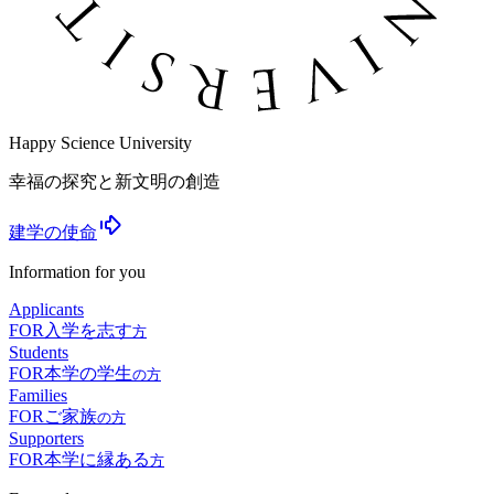
Happy Science University
幸福の探究と新文明の創造
建学の使命
Information for you
Applicants
FOR
入学を志す
方
Students
FOR
本学の学生
の方
Families
FOR
ご家族
の方
Supporters
FOR
本学に縁ある
方