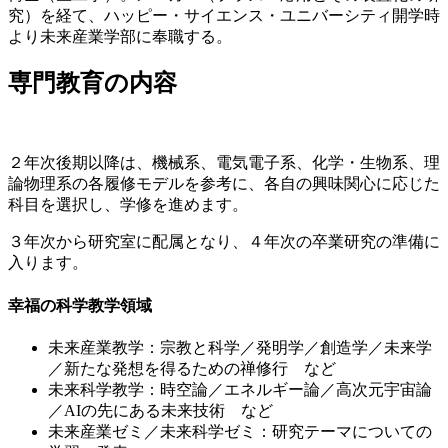
究）を経て、ハッピー・サイエンス・ユニバーシティ開学時
より未来産業学部に奉職する。
専門教育の内容
２年次後期以降は、機械系、電気電子系、化学・生物系、理
論物理系の各履修モデルを参考に、各自の興味関心に応じた
科目を選択し、学修を進めます。
３年次から研究室に配属となり、４年次の卒業研究の準備に
入ります。
幸福の科学教学領域
未来産業教学：宗教と科学／発明学／創造学／未来学
／新たな発想を得るための禅修行 など
未来科学教学：時空論／エネルギー論／高次元宇宙論
／AIの先にある未来技術 など
未来産業ゼミ／未来科学ゼミ：研究テーマについての