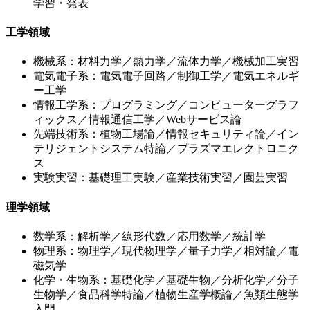
学習・発表
工学領域
機械系：材料力学／熱力学／流体力学／機械加工実習
電気電子系：電気電子回路／制御工学／電気エネルギ
ー工学
情報工学系：プログラミング／コンピューターグラフ
ィックス／情報通信工学／Webサービス論
先端技術系：植物工場論／情報セキュリティ論／イン
テリジェントシステム特論／プラズマエレクトロニク
ス
実験実習：基礎理工実験／産業技術実習／園芸実習
理学領域
数学系：解析学／線形代数／応用数学／統計学
物理系：物理学／現代物理学／量子力学／相対論／電
磁気学
化学・生物系：基礎化学／基礎生物／分析化学／分子
生物学／食品科学特論／植物生産学概論／魚類生態学
入門