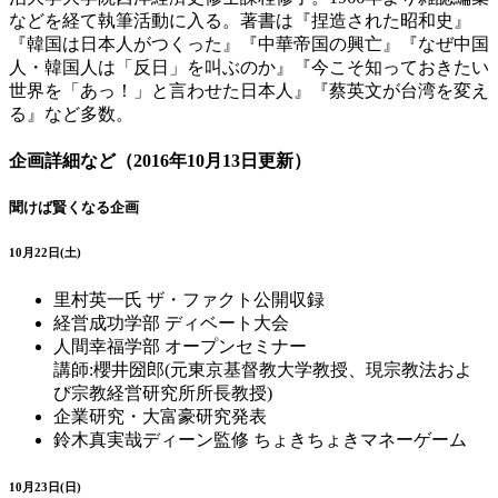
などを経て執筆活動に入る。著書は『捏造された昭和史』
『韓国は日本人がつくった』『中華帝国の興亡』『なぜ中国
人・韓国人は「反日」を叫ぶのか』『今こそ知っておきたい
世界を「あっ！」と言わせた日本人』『蔡英文が台湾を変え
る』など多数。
企画詳細など（2016年10月13日更新）
聞けば賢くなる企画
10月22日(土)
里村英一氏 ザ・ファクト公開収録
経営成功学部 ディベート大会
人間幸福学部 オープンセミナー
講師:櫻井圀郎(元東京基督教大学教授、現宗教法およ
び宗教経営研究所所長教授)
企業研究・大富豪研究発表
鈴木真実哉ディーン監修 ちょきちょきマネーゲーム
10月23日(日)