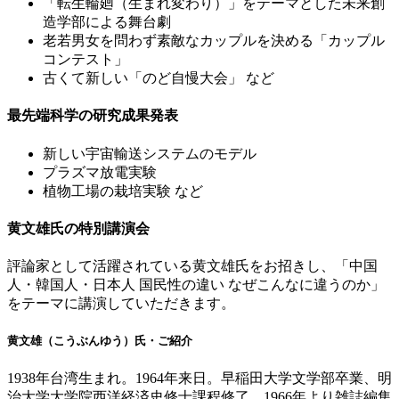
「転生輪廻（生まれ変わり）」をテーマとした未来創
造学部による舞台劇
老若男女を問わず素敵なカップルを決める「カップル
コンテスト」
古くて新しい「のど自慢大会」 など
最先端科学の研究成果発表
新しい宇宙輸送システムのモデル
プラズマ放電実験
植物工場の栽培実験 など
黄文雄氏の特別講演会
評論家として活躍されている黄文雄氏をお招きし、「中国
人・韓国人・日本人 国民性の違い なぜこんなに違うのか」
をテーマに講演していただきます。
黄文雄（こうぶんゆう）氏・ご紹介
1938年台湾生まれ。1964年来日。早稲田大学文学部卒業、明
治大学大学院西洋経済史修士課程修了。1966年より雑誌編集