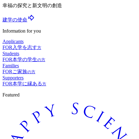
幸福の探究と新文明の創造
建学の使命
Information for you
Applicants
FOR
入学を志す
方
Students
FOR
本学の学生
の方
Families
FOR
ご家族
の方
Supporters
FOR
本学に縁ある
方
Featured