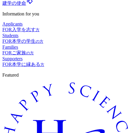
建学の使命
Information for you
Applicants
FOR
入学を志す
方
Students
FOR
本学の学生
の方
Families
FOR
ご家族
の方
Supporters
FOR
本学に縁ある
方
Featured