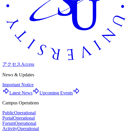
アクセス
Access
News & Updates
Important Notice
Latest News
Upcoming Events
Campus Operations
Public
Operational
Portal
Operational
Forum
Operational
Activity
Operational